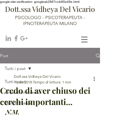
google-site-verification: googleab2887ccd4f0e49e.html
Dott.ssa Vidheya Del Vicario
PSICOLOGO - PSICOTERAPEUTA -
IPNOTERAPEUTA MILANO
Post
Tutti i post
Dott.ssa Vidheya Del Vicario
Tutti i post
19 dic 2018
Tempo di lettura: 1 min
Credo di aver chiuso dei
Aree di intervento
cerchi importanti...
Testimonianze
N.M.