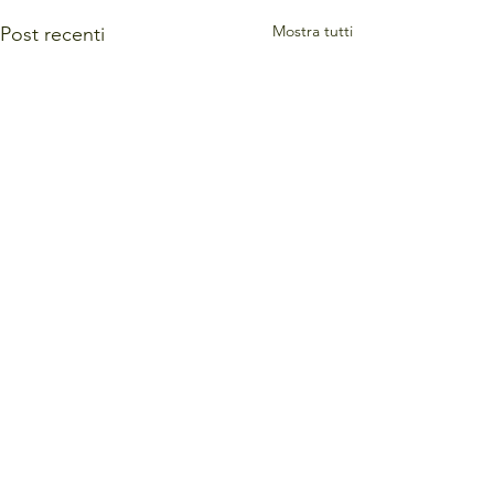
Mostra tutti
Post recenti
Fuori dalla scatola: la
gestione dei limiti
Ho iniziato il mio percorso
Commenti