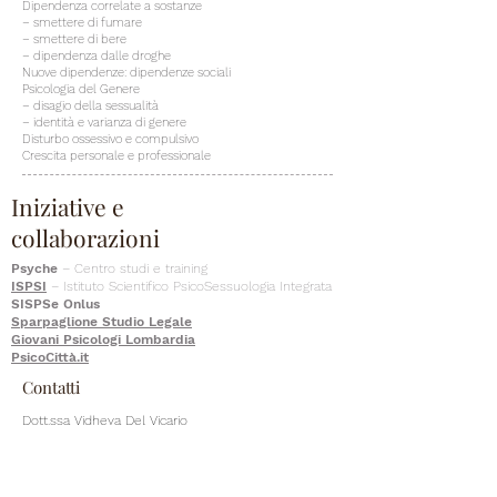
Dipendenza correlate a sostanze
– smettere di fumare
– smettere di bere
– dipendenza dalle droghe
Nuove dipendenze: dipendenze sociali
Psicologia del Genere
– disagio della sessualità
– identità e varianza di genere
Disturbo ossessivo e compulsivo
Crescita personale e professionale
Iniziative e
collaborazioni
Psyche
– Centro studi e training
ISPSI
– Istituto Scientifico PsicoSessuologia Integrata
SISPSe Onlus
Sparpaglione Studio Legale
Giovani Psicologi Lombardia
PsicoCittà.it
Contatti
Dott.ssa Vidheya Del Vicario
riceve nel suo studio situato in
Via Arco 4, 20121 Milano
(MM1 Cairoli – MM2 Lanza)
Tel:
02.89093362
- Mob:
3356855484