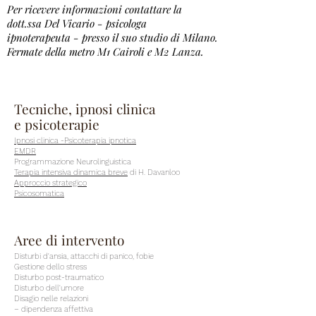
Per ricevere informazioni contattare la
dott.ssa Del Vicario - psicologa
ipnoterapeuta - presso il suo studio di Milano.
Fermate della metro M1 Cairoli e M2 Lanza.
Tecniche, ipnosi clinica
e psicoterapie
Ipnosi clinica -Psicoterapia ipnotica
EMDR
Programmazione Neurolinguistica
Terapia intensiva dinamica breve
di H. Davanloo
Approccio strategico
Psicosomatica
Aree di intervento
Disturbi d'ansia, attacchi di panico, fobie
Gestione dello stress
Disturbo post-traumatico
Disturbo dell'umore
Disagio nelle relazioni
– dipendenza affettiva